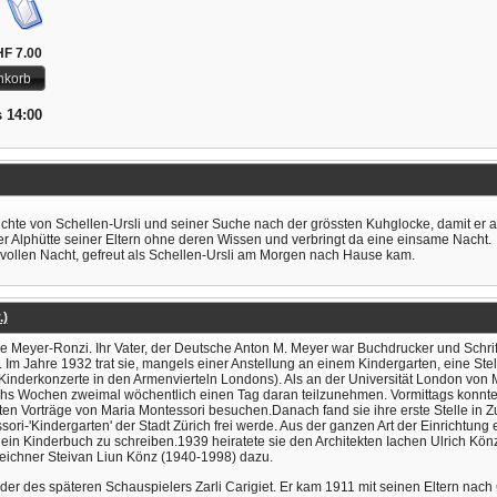
F 7.00
nkorb
s 14:00
ichte von Schellen-Ursli und seiner Suche nach der grössten Kuhglocke, damit e
er Alphütte seiner Eltern ohne deren Wissen und verbringt da eine einsame Nacht.
nvollen Nacht, gefreut als Schellen-Ursli am Morgen nach Hause kam.
.)
e Meyer-Ronzi. Ihr Vater, der Deutsche Anton M. Meyer war Buchdrucker und Schrift
Im Jahre 1932 trat sie, mangels einer Anstellung an einem Kindergarten, eine Ste
inderkonzerte in den Armenvierteln Londons). Als an der Universität London von M
hs Wochen zweimal wöchentlich einen Tag daran teilzunehmen. Vormittags konnte m
ten Vorträge von Maria Montessori besuchen.Danach fand sie ihre erste Stelle i
ori-'Kindergarten' der Stadt Zürich frei werde. Aus der ganzen Art der Einrichtung
ein Kinderbuch zu schreiben.1939 heiratete sie den Architekten Iachen Ulrich Könz
eichner Steivan Liun Könz (1940-1998) dazu.
uder des späteren Schauspielers Zarli Carigiet. Er kam 1911 mit seinen Eltern nac