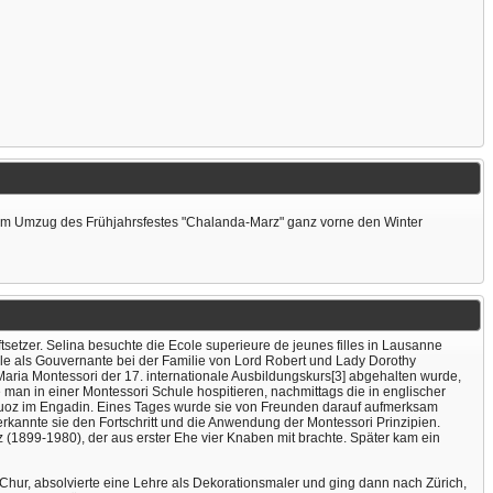
r am Umzug des Frühjahrsfestes "Chalanda-Marz" ganz vorne den Winter
setzer. Selina besuchte die Ecole superieure de jeunes filles in Lausanne
lle als Gouvernante bei der Familie von Lord Robert und Lady Dorothy
aria Montessori der 17. internationale Ausbildungskurs[3] abgehalten wurde,
an in einer Montessori Schule hospitieren, nachmittags die in englischer
n Zuoz im Engadin. Eines Tages wurde sie von Freunden darauf aufmerksam
 erkannte sie den Fortschritt und die Anwendung der Montessori Prinzipien.
 (1899-1980), der aus erster Ehe vier Knaben mit brachte. Später kam ein
h Chur, absolvierte eine Lehre als Dekorationsmaler und ging dann nach Zürich,