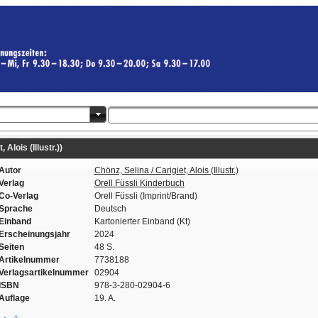
 Alois (Illustr.))
Autor
Chönz, Selina / Carigiet, Alois (Illustr.)
Verlag
Orell Füssli Kinderbuch
Co-Verlag
Orell Füssli (Imprint/Brand)
Sprache
Deutsch
Einband
Kartonierter Einband (Kt)
Erscheinungsjahr
2024
Seiten
48 S.
Artikelnummer
7738188
Verlagsartikelnummer
02904
ISBN
978-3-280-02904-6
Auflage
19. A.