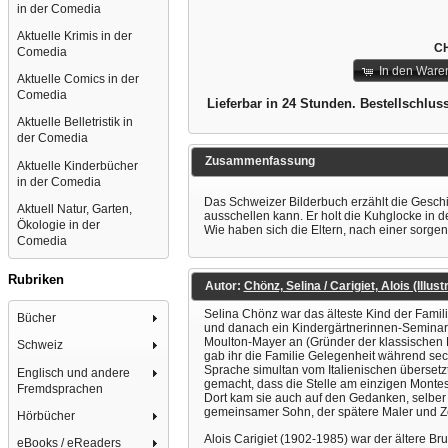
in der Comedia
Aktuelle Krimis in der
CH
Comedia
In den Ware
Aktuelle Comics in der
Comedia
Lieferbar in 24 Stunden. Bestellschlus
Aktuelle Belletristik in
der Comedia
Zusammenfassung
Aktuelle Kinderbücher
in der Comedia
Das Schweizer Bilderbuch erzählt die Gesch
Aktuell Natur, Garten,
ausschellen kann. Er holt die Kuhglocke in d
Ökologie in der
Wie haben sich die Eltern, nach einer sorge
Comedia
Rubriken
Autor:
Chönz, Selina / Carigiet, Alois (Illustr
Selina Chönz war das älteste Kind der Famili
Bücher
und danach ein Kindergärtnerinnen-Seminar. 
Moulton-Mayer an (Gründer der klassischen K
Schweiz
gab ihr die Familie Gelegenheit während sec
Sprache simultan vom Italienischen übersetz
Englisch und andere
gemacht, dass die Stelle am einzigen Montess
Fremdsprachen
Dort kam sie auch auf den Gedanken, selber 
gemeinsamer Sohn, der spätere Maler und Z
Hörbücher
Alois Carigiet (1902-1985) war der ältere Br
eBooks / eReaders