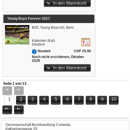
In den Warenkorb
Young Boys Forever 2027
BSC Young Boys AG, Bern
Kalender (Kal)
Deutsch
CHF 25.90
Neuheit
Noch nicht erschienen, Oktober
2026
In den Warenkorb
Seite 1 von 13
1
2
3
4
5
6
7
8
9
10
Genossenschaft Buchhandlung Comedia
Katharinengasse 20