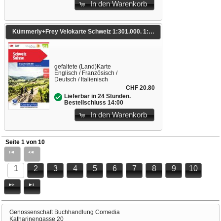
In den Warenkorb
Kümmerly+Frey Velokarte Schweiz 1:301.000. 1:301'000
gefaltete (Land)Karte
Englisch / Französisch /
Deutsch / Italienisch
CHF 20.80
Lieferbar in 24 Stunden.
Bestellschluss 14:00
In den Warenkorb
Seite 1 von 10
1
2
3
4
5
6
7
8
9
10
Genossenschaft Buchhandlung Comedia
Katharinengasse 20