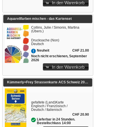
In den Warenkorb
Aquarellfarben mischen - das Kartenset
Collins, Julie / Simonis, Martina
(Übers.)
Drucksache (Non)
Deutsch
CHF 21.00
Neuheit
Noch nicht erschienen, September
2026
In den Warenkorb
Kümmerly+Frey Strassenkarte ACS Schweiz 2026 1:275.000. 1:275'000
gefaltete (Land)Karte
Englisch / Französisch /
Deutsch / Italienisch
CHF 20.90
Lieferbar in 24 Stunden.
Bestellschluss 14:00